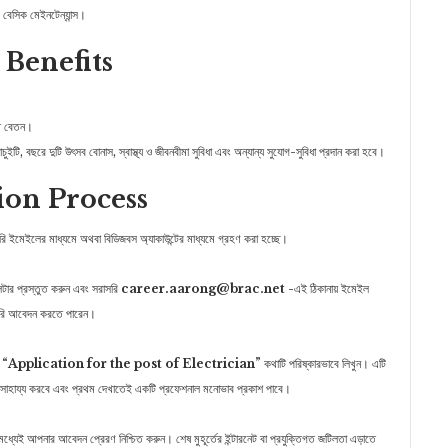
) বেসিক মেইনটেন্যান্স।
 Benefits
্মত বেতন।
র্যাচুইটি, বছরে দুটি উৎসব বোনাস, স্বাস্থ্য ও জীবনবীমা সুবিধা এবং অন্যান্য সুযোগ-সুবিধা প্রদান করা হবে।
ion Process
 ইমেইলের মাধ্যমে অথবা বিডিজবস অ্যাকাউন্টের মাধ্যমে গ্রহণ করা হচ্ছে।
র প্রস্তুত করুন এবং সরাসরি
career.aarong@brac.net
-এই ঠিকানায় ইমেইল
াসরি আবেদন করতে পারেন।
ই
“Application for the post of Electrician”
কথাটি পরিষ্কারভাবে লিখুন। এটি
হায্য করবে এবং প্রথম দেখাতেই একটি প্রফেশনাল মনোভাব প্রকাশ পাবে।
ধ্যেই আপনার আবেদন প্রেরণ নিশ্চিত করুন। শেষ মুহূর্তের ইন্টারনেট বা প্রযুক্তিগত জটিলতা এড়াতে