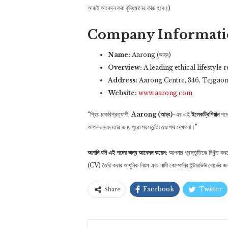
আজই আবেদন করা বুদ্ধিমানের কাজ হবে।)
Company Informat
Name:
Aarong (আড়ং)
Overview:
A leading ethical lifestyle 
Address:
Aarong Centre, 346, Tejgaon
Website:
www.aarong.com
“প্রিয় চাকরিপ্রত্যাশী,
Aarong (আড়ং)
-এর এই
ইলেকট্রিশিয়ান
পদ
আপনার সফলতার জন্য পুরো প্রস্তুতিতেও পথ দেখানো।”
আপনি যদি এই পদের জন্য আবেদন করেন:
আপনার প্রস্তুতিকে নিখুঁত ক
(CV) তৈরি করার আধুনিক নিয়ম এবং নামী কোম্পানির ইন্টারভিউ বোর্ডে
Facebook
Twitter
Share