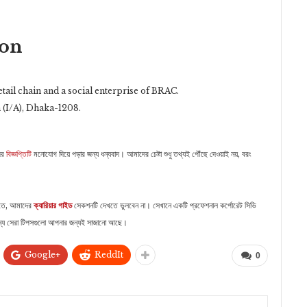
ion
retail chain and a social enterprise of BRAC.
 (I/A), Dhaka-1208.
ের
বিজ্ঞপ্তিটি
মনোযোগ দিয়ে পড়ার জন্য ধন্যবাদ। আমাদের চেষ্টা শুধু তথ্যই পৌঁছে দেওয়াই নয়, বরং
রতে, আমাদের
ক্যারিয়ার গাইড
সেকশনটি দেখতে ভুলবেন না। সেখানে একটি প্রফেশনাল কর্পোরেট সিভি
র জন্য সেরা টিপসগুলো আপনার জন্যই সাজানো আছে।
Google+
ReddIt
0