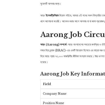
সুযোগটি আপনার জন্য।
আড়ং
ইলেকট্রিশিয়ান
নিয়োগ গাইডে, আমরা এই পদের সকল বিস্তারিত তথ্য
ধাপে আলোচনা করেছি। আবেদন করার আগে আপনার যা যা জানা প্রয়োজন,
Aarong Job Circu
আড়ং (Aarong) সম্পর্কে:
আড়ং বাংলাদেশের সবচেয়ে জনপ্রিয় ও ঐতিহ
লক্ষ্য নিয়ে ব্র্যাক (BRAC)-এর একটি উদ্যোগ হিসেবে এর যাত্রা শুরু 
নিয়ে আড়ং প্রায় ৭৫,০০০ কারুশিল্পীর জীবিকা সংস্থান করছে। উচ্চ গুণগ
হয়েছে।
Aarong Job Key Informa
Field
Company Name
Position Name