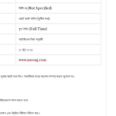
নির্দিষ্ট নয় (Not Specified)
ওয়ার্ক অ্যাট অফিস (কুষ্টিয়া সদর)
ফুল-টাইম (Full Time)
প্রতিষ্ঠানের নিয়ম অনুযায়ী
২২ জুন ২০২৬
www.aarong.com
পুনরায় যাচাই করে নিন। সময়সীমার মধ্যে আবেদন সম্পন্ন করতে ভুলবেন না।
ায়িত্বগুলো পালন করতে হবে:
বেক্ষণ এবং নিয়মিত নিরীক্ষণ নিশ্চিত করা।