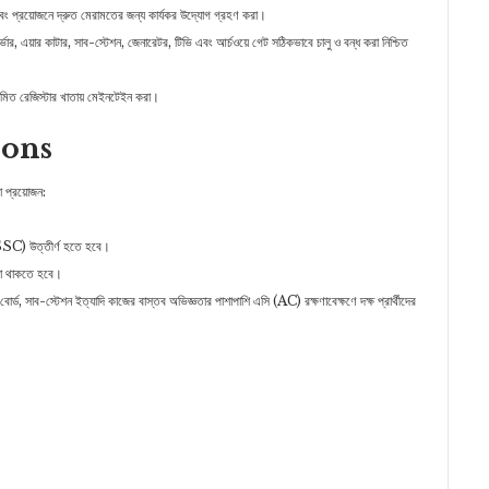
া এবং প্রয়োজনে দ্রুত মেরামতের জন্য কার্যকর উদ্যোগ গ্রহণ করা।
ার্ভার, এয়ার কাটার, সাব-স্টেশন, জেনারেটর, টিভি এবং আর্চওয়ে গেট সঠিকভাবে চালু ও বন্ধ করা নিশ্চিত
য়মিত রেজিস্টার খাতায় মেইনটেইন করা।
ions
 প্রয়োজন:
) উত্তীর্ণ হতে হবে।
ঞতা থাকতে হবে।
ি বোর্ড, সাব-স্টেশন ইত্যাদি কাজের বাস্তব অভিজ্ঞতার পাশাপাশি এসি (AC) রক্ষণাবেক্ষণে দক্ষ প্রার্থীদের