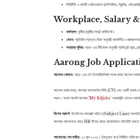
সিসিটিভি ও আইটি পেরিফেরালস (কম্পিউটার, প্রিন্টার, নেটওয়ার্ক
Workplace, Salary &
কর্মস্থল:
কুষ্টিয়া (কুষ্টিয়া সদর) আউটলেট।
বেতন:
প্রতিষ্ঠান প্রদত্ত নিয়ম অনুযায়ী আকর্ষণীয় ও বাজারসম
অন্যান্য সুবিধা:
আড়ং-এর নীতিমালা অনুযায়ী প্রভিডেন্ট ফান্ড, গ্
Aarong Job Applicat
আবেদন যেভাবে:
আড়ং-এর এই ইলেকট্রিশিয়ান পদের জন্য আবেদন সরাসরি
আবেদন করার জন্য, আপনার আপডেটেড সিভি (CV) এবং একটি কভার লেটা
করুন। অথবা আপনি আপনার ‘
My Bdjobs
‘ অ্যাকাউন্ট থেকেও সর
বিশেষ পরামর্শ:
ইমেইলের সাবজেক্ট লাইনে (Subject Line) অবশ্য
আপনার আবেদনকে আড়ং HR টিমের কাছে আলাদাভাবে হাইলাইট করতে সা
আবেদনের শেষ তারিখ:
২২ জুন ২০২৬। (অনুগ্রহ করে নির্ধারিত তারিখের ম