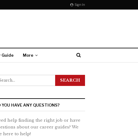
Sign In
w Guide
More
 YOU HAVE ANY QUESTIONS?
ed help finding the right job or have
estions about our career guides? We
e here to help!