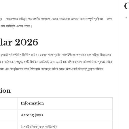
—যেমন পদের দায়িত্ব, প্রয়োজনীয় যোগ্যতা, বেতন-ভাতা এবং আবেদন করার সম্পূর্ণ প্রক্রিয়া—ধাপে
 তার সবকিছুই এখানে পাবেন।
lar 2026
্যবাহী লাইফস্টাইল রিটেইল চেইন। ১৯৭৮ সালে গ্রামীণ কারুশিল্পীদের ক্ষমতায়ন এবং দারিদ্র্য বিমোচনের
হয়। বর্তমানে দেশজুড়ে ৩৩টি রিটেইল আউটলেট এবং ১০০টিরও বেশি ফ্যাশন ও লাইফস্টাইল প্রোডাক্ট লাইন
ত মান এবং আধুনিকতার সাথে ঐতিহ্যের মেলবন্ধন ঘটিয়ে আড়ং আজ একটি বিশ্বস্ত ব্র্যান্ডে পরিণত
tion
Information
Aarong (আড়ং)
ইলেকট্রিশিয়ান (আড়ং আউটলেট)