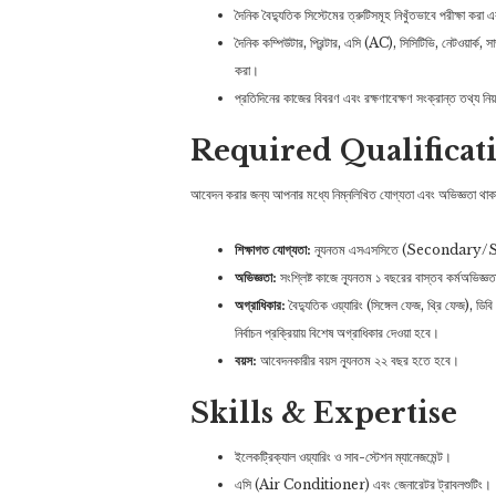
দৈনিক বৈদ্যুতিক সিস্টেমের ত্রুটিসমূহ নিখুঁতভাবে পরীক্ষা কর
দৈনিক কম্পিউটার, প্রিন্টার, এসি (AC), সিসিটিভি, নেটওয়ার্ক, স
করা।
প্রতিদিনের কাজের বিবরণ এবং রক্ষণাবেক্ষণ সংক্রান্ত তথ্য নি
Required Qualificat
আবেদন করার জন্য আপনার মধ্যে নিম্নলিখিত যোগ্যতা এবং অভিজ্ঞতা থাকা
শিক্ষাগত যোগ্যতা:
ন্যূনতম এসএসসিতে (Secondary/SSC
অভিজ্ঞতা:
সংশ্লিষ্ট কাজে ন্যূনতম ১ বছরের বাস্তব কর্মঅভিজ্
অগ্রাধিকার:
বৈদ্যুতিক ওয়্যারিং (সিঙ্গেল ফেজ, থ্রি ফেজ), ডিব
নির্বাচন প্রক্রিয়ায় বিশেষ অগ্রাধিকার দেওয়া হবে।
বয়স:
আবেদনকারীর বয়স ন্যূনতম ২২ বছর হতে হবে।
Skills & Expertise
ইলেকট্রিক্যাল ওয়্যারিং ও সাব-স্টেশন ম্যানেজমেন্ট।
এসি (Air Conditioner) এবং জেনারেটর ট্রাবলশুটিং।